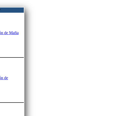
r
ón de Mafia
ón de