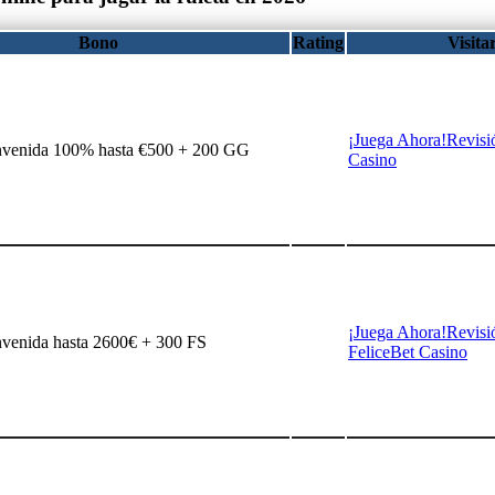
Bono
Rating
Visita
¡Juega Ahora!
Revisi
nvenida
100%
hasta
€500
+
200
GG
Casino
¡Juega Ahora!
Revisi
nvenida hasta
2600€
+
300
FS
FeliceBet Casino