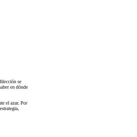
ilección se
 saber en dónde
te el azar. Por
estrategia,