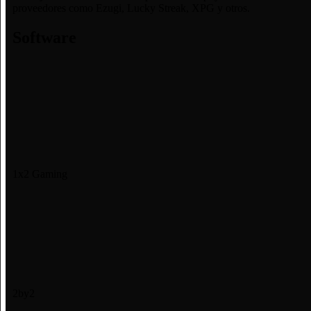
proveedores como Ezugi, Lucky Streak, XPG y otros.
Software
1x2 Gaming
2by2