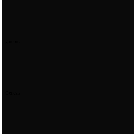
gamomat
Genesis