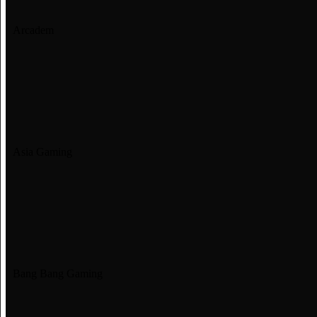
Arcadem
Asia Gaming
Bang Bang Gaming