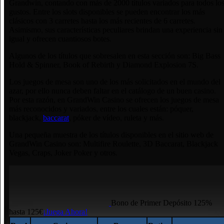
Grandwin, contando con más de 2000 títulos variados para todos lo
gustos. Entre los slots disponibles se pueden encontrar los más
clásicos con 3 carretes hasta los más recientes de 6 carretes.
Asimismo, sus características peculiares brindan una experiencia sin
igual y ofrecen cuantiosos botes.
Algunos de los títulos que sobresalen en esta sección son: Big Bass
Hold & Spinner, Book of Rebirth y Diamond Explosion 7S.
Los juegos de mesa son uno de los más solicitados en el mundo del
azar, por ello nunca deben faltar en el catálogo de un buen casino.
Por esta razón, en GrandWin Casino se ofrecen los juegos de mesa
más reconocidos y variados, entre los cuales están: póquer,
blackjack,
baccarat
, póker de vídeo, ruleta y más.
Una pequeña muestra de los títulos disponibles en el sitio web de
GrandWin Casino son: Multifire Roulette, 3D Baccarat, Blackjack
Vegas, Craps, Joker Poker y otros.
Bono de Primer Depósito
125%
hasta
125€
¡Juega Ahora!