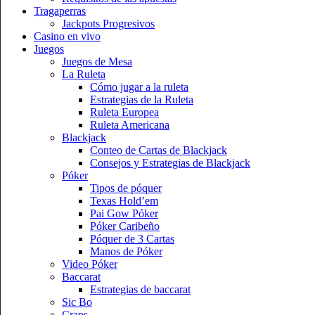
Tragaperras
Jackpots Progresivos
Casino en vivo
Juegos
Juegos de Mesa
La Ruleta
Cómo jugar a la ruleta
Estrategias de la Ruleta
Ruleta Europea
Ruleta Americana
Blackjack
Conteo de Cartas de Blackjack
Consejos y Estrategias de Blackjack
Póker
Tipos de póquer
Texas Hold’em
Pai Gow Póker
Póker Caribeño
Póquer de 3 Cartas
Manos de Póker
Video Póker
Baccarat
Estrategias de baccarat
Sic Bo
Craps