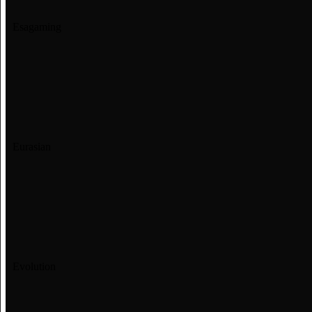
Esagaming
Eurasian
Evolution