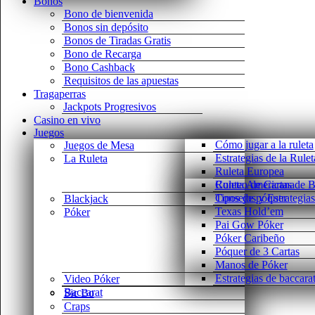
Bonos
Bono de bienvenida
Bonos sin depósito
Bonos de Tiradas Gratis
Bono de Recarga
Bono Cashback
Requisitos de las apuestas
Tragaperras
Jackpots Progresivos
Casino en vivo
Juegos
Cómo jugar a la ruleta
Juegos de Mesa
Estrategias de la Rulet
La Ruleta
Ruleta Europea
Ruleta Americana
Conteo de Cartas de B
Consejos y Estrategia
Tipos de póquer
Blackjack
Texas Hold’em
Póker
Pai Gow Póker
Póker Caribeño
Póquer de 3 Cartas
Manos de Póker
Estrategias de baccara
Video Póker
Baccarat
Sic Bo
Craps