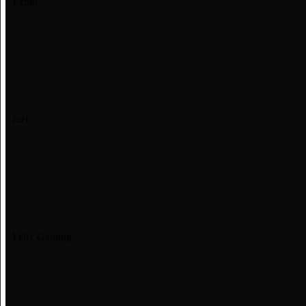
Ezugi
fazi
Felix Gaming