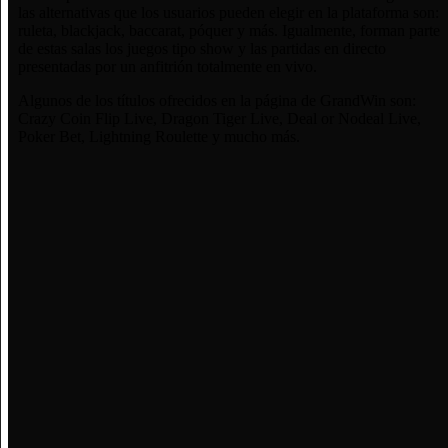
las alternativas que los usuarios pueden elegir en la plataforma son:
ruleta, blackjack, baccarat, póquer y más. Igualmente, forman parte
de estas salas los juegos tipo show y las partidas en directo
presentadas por un anfitrión totalmente en vivo.
Algunos de los títulos ofrecidos en la página de GrandWin son:
Crazy Coin Flip Live, Dragon Tiger Live, Deal or Nodeal Live,
Poker Bet, Lightning Roulette y mucho más.