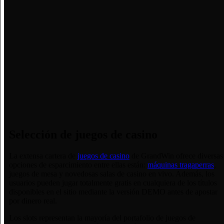
Selección de juegos de casino
La extensa cartera de
juegos de casino
de GrandWin ofrece diversas
opciones de esparcimiento entre ellas están:
máquinas tragaperras
,
juegos de mesa y novedosas salas de casino en vivo. Además, los
usuarios pueden jugar totalmente gratis en cualquiera de los títulos
disponibles en el sitio mediante la versión DEMO antes de apostar
por dinero real.
Los slots representan la mayoría del portafolio de juegos de